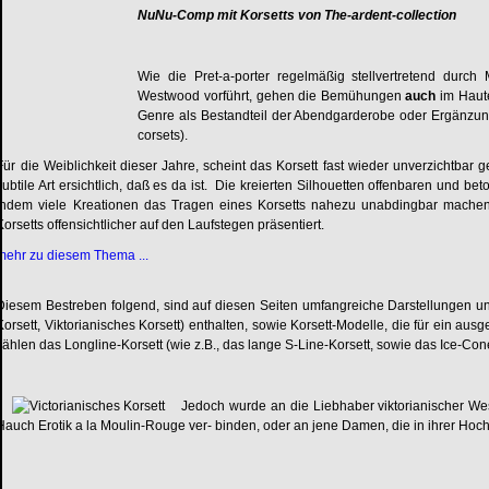
NuNu-Comp mit Korsetts von The-ardent-collection
Wie die Pret-a-porter regelmäßig stellvertretend durc
Westwood vorführt, gehen die Bemühungen
auch
im Haute
Genre als Bestandteil der Abendgarderobe oder Ergänzung
corsets).
Für die Weiblichkeit dieser Jahre, scheint das Korsett fast wieder unverzichtbar 
subtile Art ersichtlich, daß es da ist. Die kreierten Silhouetten offenbaren und beto
indem viele Kreationen das Tragen eines Korsetts nahezu unabdingbar mache
Korsetts offensichtlicher auf den Laufstegen präsentiert.
mehr zu diesem Thema ...
Diesem Bestreben folgend, sind auf diesen Seiten umfangreiche Darstellungen un
Korsett, Viktorianisches Korsett) enthalten, sowie Korsett-Modelle, die für ein au
zählen das Longline-Korsett (wie z.B., das lange S-Line-Korsett, sowie das Ice-Co
Jedoch wurde an die Liebhaber viktorianischer Wesp
Hauch Erotik a la Moulin-Rouge ver- binden, oder an jene Damen, die in ihrer Hochz