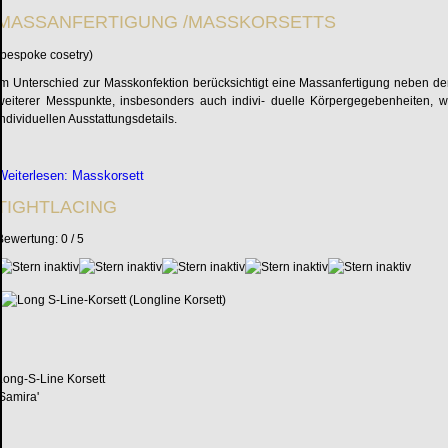
MASSANFERTIGUNG /MASSKORSETTS
(bespoke cosetry)
Im Unterschied zur Masskonfektion berücksichtigt eine Massanfertigung neben den
weiterer Messpunkte, insbesonders auch indivi- duelle Körpergegebenheiten, w
individuellen Ausstattungsdetails.
Weiterlesen: Masskorsett
TIGHTLACING
Bewertung:
0
/
5
Long-S-Line Korsett
'Samira'