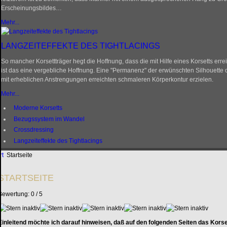
Erscheinungsbildes…
Mehr...
LANGZEITEFFEKTE DES TIGHTLACINGS
So mancher Korsettträger hegt die Hoffnung, dass die mit Hilfe eines Korsetts err
ist das eine vergebliche Hoffnung. Eine "Permanenz" der erwünschten Silhouette 
mit erheblichen Anstrengungen erreichten schmaleren Körperkontur erzielen.
Mehr...
Moderne Korsetts
Bezugssystem im Wandel
Crossdressing
Langzeiteffekte des Tightlacings
rt
Startseite
STARTSEITE
Bewertung:
0
/
5
Einleitend möchte ich darauf hinweisen, daß auf den folgenden Seiten das Korse