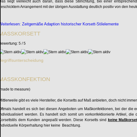
Das liegt vielleicht auch daran, dass diese Stilrichtung, bei einer entsprechen
geschicktem Arrangement mit der übrigen Ausstattung deutlich positiv von den heu
Weiterlesen: Zeitgemäße Adaption historischer Korsett-Stilelemente
MASSKORSETT
Bewertung:
5
/
5
Begriffsunterscheidung
MASSKONFEKTION
(made to measure)
Mittlerweile gibt es viele Hersteller, die Korsetts auf Maß anbieten, doch nicht im
Oftmals handelt es sich bei diesen Angeboten um Maßkonfektionen, bei der die e
individualisiert werden. Es handelt sich somit um vorkonfektionierte Artikel, 
Korsettstils dem Kunden angepaßt werden. Diese Korsetts sind
keine Maßkorset
individuelle Körperhaltung hier keine Beachtung.