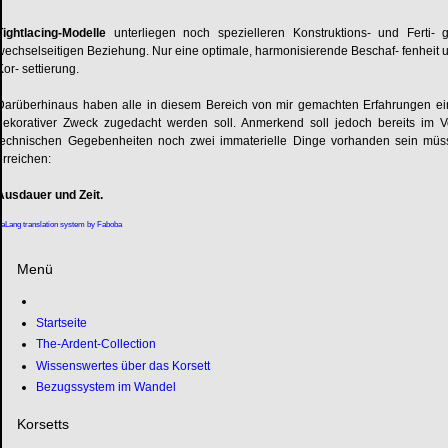
Tightlacing-Modelle
unterliegen noch spezielleren Konstruktions- und Ferti-
wechselseitigen Beziehung. Nur eine optimale, harmonisierende Beschaf- fenhei
Kor- settierung.
Darüberhinaus haben alle in diesem Bereich von mir gemachten Erfahrungen ein
dekorativer Zweck zugedacht werden soll. Anmerkend soll jedoch bereits im V
technischen Gegebenheiten noch zwei immaterielle Dinge vorhanden sein müsse
erreichen:
Ausdauer und Zeit.
aLang translation system by Faboba
Menü
Startseite
The-Ardent-Collection
Wissenswertes über das Korsett
Bezugssystem im Wandel
Korsetts