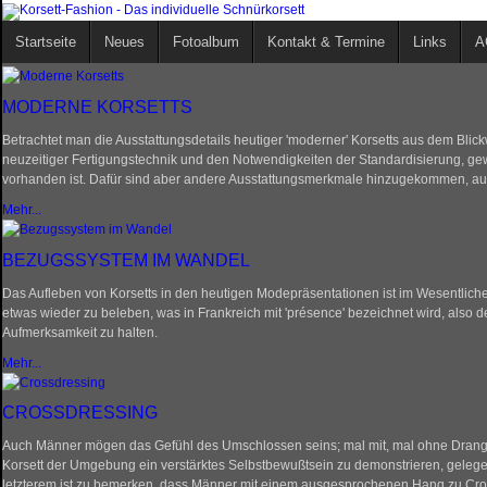
Startseite
Neues
Fotoalbum
Kontakt & Termine
Links
A
MODERNE KORSETTS
Betrachtet man die Ausstattungsdetails heutiger 'moderner' Korsetts aus dem Blickw
neuzeitiger Fertigungstechnik und den Notwendigkeiten der Standardisierung, ge
vorhanden ist. Dafür sind aber andere Ausstattungsmerkmale hinzugekommen, auf
Mehr...
BEZUGSSYSTEM IM WANDEL
Das Aufleben von Korsetts in den heutigen Modepräsentationen ist im Wesentlich
etwas wieder zu beleben, was in Frankreich mit 'présence' bezeichnet wird, also de
Aufmerksamkeit zu halten.
Mehr...
CROSSDRESSING
Auch Männer mögen das Gefühl des Umschlossen seins; mal mit, mal ohne Drang nac
Korsett der Umgebung ein verstärktes Selbstbewußtsein zu demonstrieren, gelege
letzterem ist zu bemerken, dass Männer mit einem ausgesprochenen Hang zu Cros