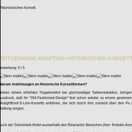
Viktorianisches Korsett
ZEITGEMÄSSE ADAPTION HISTORISCHER KORSET
Bewertung:
0
/
5
Warum Anlehnungen an Historische Korsettformen?
Neben einem erhöhten Tragekomfort bei gleichzeitiger Taillenreduktion, bring
Ausdruck, daß ihr "Old-Fashioned-Design" fast schon wieder zu einem gewiss
Straightfront-S-Line-Korsetts anführen, die sich durch ihre zumeist über den 
Haltung sorgen.
Auch der Schnürleib findet ausserhalb des Reanactor-Bereiches (hier: Rokoko-Kor