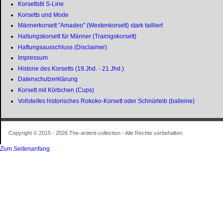
Korsettstil S-Line
Korsetts und Mode
Männerkorsett "Amadeo" (Westenkorsett) stark tailliert
Haltungskorsett für Männer (Trainigskorsett)
Haftungsausschluss (Disclaimer)
Impressum
Historie des Korsetts (19.Jhd. - 21.Jhd.)
Datenschutzerklärung
Korsett mit Körbchen (Cups)
Vollsteifes historisches Rokoko-Korsett oder Schnürleib (balleine)
Copyright © 2015 - 2026 The-ardent-collection - Alle Rechte vorbehalten.
Zum Seitenanfang