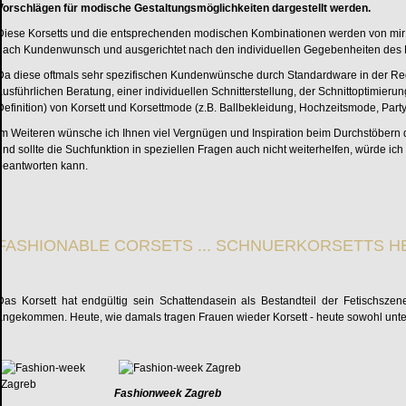
Vorschlägen für modische Gestaltungsmöglichkeiten dargestellt werden.
Diese Korsetts und die entsprechenden modischen Kombinationen werden von mir in e
nach Kundenwunsch und ausgerichtet nach den individuellen Gegebenheiten des
Da diese oftmals sehr spezifischen Kundenwünsche durch Standardware in der Re
ausführlichen Beratung, einer individuellen Schnitterstellung, der Schnittoptimier
Definition) von Korsett und Korsettmode (z.B. Ballbekleidung, Hochzeitsmode, Par
Im Weiteren wünsche ich Ihnen viel Vergnügen und Inspiration beim Durchstöbern d
und sollte die Suchfunktion in speziellen Fragen auch nicht weiterhelfen, würde ic
beantworten kann.
FASHIONABLE CORSETS ... SCHNUERKORSETTS H
Das Korsett hat endgültig sein Schattendasein als Bestandteil der Fetischsze
angekommen. Heute, wie damals tragen Frauen wieder Korsett - heute sowohl unter,
Fashionweek Zagreb