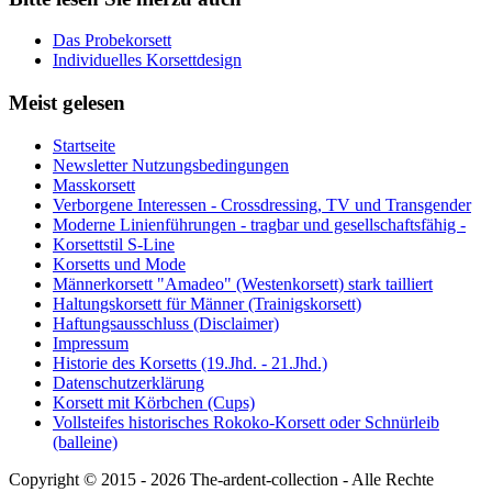
Das Probekorsett
Individuelles Korsettdesign
Meist gelesen
Startseite
Newsletter Nutzungsbedingungen
Masskorsett
Verborgene Interessen - Crossdressing, TV und Transgender
Moderne Linienführungen - tragbar und gesellschaftsfähig -
Korsettstil S-Line
Korsetts und Mode
Männerkorsett "Amadeo" (Westenkorsett) stark tailliert
Haltungskorsett für Männer (Trainigskorsett)
Haftungsausschluss (Disclaimer)
Impressum
Historie des Korsetts (19.Jhd. - 21.Jhd.)
Datenschutzerklärung
Korsett mit Körbchen (Cups)
Vollsteifes historisches Rokoko-Korsett oder Schnürleib
(balleine)
Copyright © 2015 - 2026 The-ardent-collection - Alle Rechte