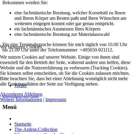
Bekommen werden Sie:
eine fachmännische Beratung, welcher Korsettstil zu Ihnen
und Ihrem Körper am Besten paßt und Ihren Wünschen am
weitesten entgegen kommt oder gar genau entspricht.
ein fachmännisches Ausmessen Ihres Körpers
eine fachmännische Beratung zur Materialauswahl
Für eine Terminabsprache können Sie mich täglich von 10.00 Uhr
Wir benutzen Cookies
bis 21.00 Uhr unter der Telefonnummer +495650-921112.
Wir nutzen Cookies auf unserer Website. Einige von ihnen sind
essenziell für den Betrieb der Seite, während andere uns helfen, diese
Website und die Nutzererfahrung zu verbessern (Tracking Cookies).
Sie können selbst entscheiden, ob Sie die Cookies zulassen möchten.
Bitte beachten Sie, dass bei einer Ablehnung womöglich nicht mehr
alle Funktionalitäten der Seite zur Verfügung stehen.
Weiter
Akzeptieren
Ablehnen
FaLang translation system by Faboba
Weitere Informationen
|
Impressum
Menü
Startseite
The-Ardent-Collection