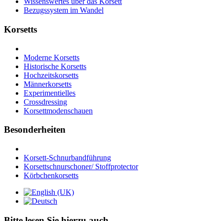
Wissenswertes über das Korsett
Bezugssystem im Wandel
Korsetts
Moderne Korsetts
Historische Korsetts
Hochzeitskorsetts
Männerkorsetts
Experimentielles
Crossdressing
Korsettmodenschauen
Besonderheiten
Korsett-Schnurbandführung
Korsettschnurschoner/ Stoffprotector
Körbchenkorsetts
Bitte lesen Sie hierzu auch