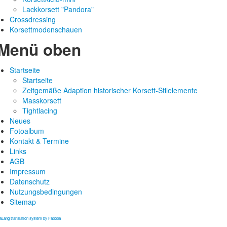
Lackkorsett "Pandora"
Crossdressing
Korsettmodenschauen
Menü oben
Startseite
Startseite
Zeitgemäße Adaption historischer Korsett-Stilelemente
Masskorsett
Tightlacing
Neues
Fotoalbum
Kontakt & Termine
Links
AGB
Impressum
Datenschutz
Nutzungsbedingungen
Sitemap
aLang translation system by Faboba