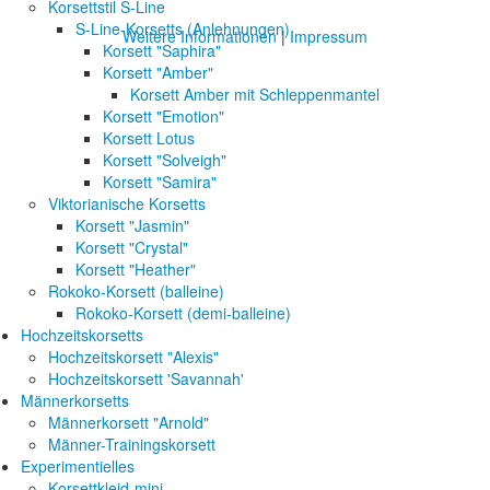
Korsettstil S-Line
S-Line-Korsetts (Anlehnungen)
Weitere Informationen
|
Impressum
Korsett "Saphira"
Korsett "Amber"
Korsett Amber mit Schleppenmantel
Korsett "Emotion"
Korsett Lotus
Korsett "Solveigh"
Korsett "Samira"
Viktorianische Korsetts
Korsett "Jasmin"
Korsett "Crystal"
Korsett "Heather"
Rokoko-Korsett (balleine)
Rokoko-Korsett (demi-balleine)
Hochzeitskorsetts
Hochzeitskorsett "Alexis"
Hochzeitskorsett 'Savannah'
Männerkorsetts
Männerkorsett "Arnold"
Männer-Trainingskorsett
Experimentielles
Korsettkleid-mini