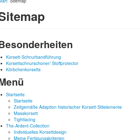
tart
Sitemap
Sitemap
Besonderheiten
Korsett-Schnurbandführung
Korsettschnurschoner/ Stoffprotector
Körbchenkorsetts
Menü
Startseite
Startseite
Zeitgemäße Adaption historischer Korsett-Stilelemente
Masskorsett
Tightlacing
The-Ardent-Collection
Individuelles Korsettdesign
Meine Fertigungskriterien