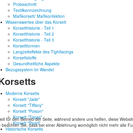
Probeschnitt
Textilkennzeichnung
Maßkorsett/ Maßkonfektion
Wissenswertes über das Korsett
Korsetthistorie - Teil 1
Korsetthistorie - Teil 2
Korsetthistorie - Teil 3
Korsettformen
Langzeiteffekte des Tightlacings
Korsettstoffe
Gesundheitliche Aspekte
Bezugssystem im Wandel
Korsetts
Moderne Korsetts
Korsett "Jade"
Korsett "Tiffany"
Korsett "Poison"
Korsett "Topas"
ell für den Betrieb der Seite, während andere uns helfen, diese Websi
Korsett "Pearl"
 beachten Sie, dass bei einer Ablehnung womöglich nicht mehr alle Fun
Historische Korsetts