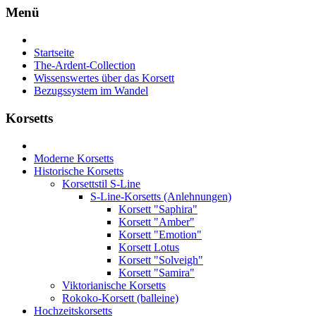
Menü
Startseite
The-Ardent-Collection
Wissenswertes über das Korsett
Bezugssystem im Wandel
Korsetts
Moderne Korsetts
Historische Korsetts
Korsettstil S-Line
S-Line-Korsetts (Anlehnungen)
Korsett "Saphira"
Korsett "Amber"
Korsett "Emotion"
Korsett Lotus
Korsett "Solveigh"
Korsett "Samira"
Viktorianische Korsetts
Rokoko-Korsett (balleine)
Hochzeitskorsetts